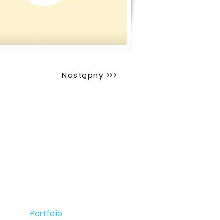
Następny >>>
Informacje
Home
O mnie
Oferta
Portfolio