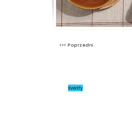
<<< Poprzedni
Joanna Szyndler
Łączę
światy
mediów i marketingu.