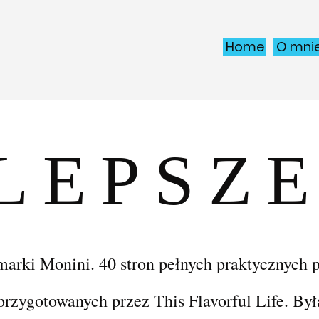
Home
O mni
LEPSZE
ki Monini. 40 stron pełnych praktycznych por
przygotowanych przez This Flavorful Life. By