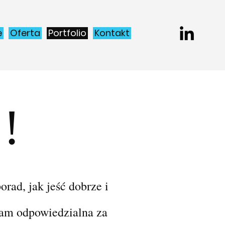
e
Oferta
Portfolio
Kontakt
!
ad, jak jeść dobrze i
łam odpowiedzialna za