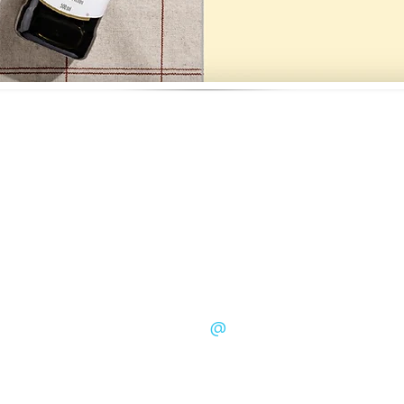
Kontakt
szyndlerjoanna
@
gmail.com